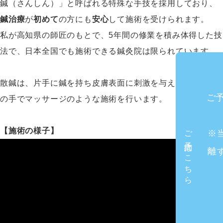
鍼
（さんしん）」と呼ばれる特殊な手技を採用しており、
鍼治療
が
初めて
の方にも
安心
して施術を受けられます。
私が高知県の師匠のもとで、5年間の修業を積み体得した技
法で、日本全国でも施術できる鍼灸院は限られています。
散鍼は、片手に鍼を持ち皮膚表面に刺激を与え、もう片方
ご
の手でマッサージのような施術を行います。
ご予約はこちら
【施術の様子】
※
離