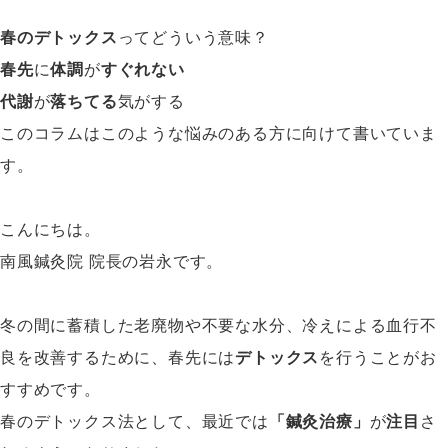
春のデトックス
ってどういう意味？
春先
に
体調
が
すぐれない
代謝
が
落ちてる
気がする
このコラムはこのような悩みのある方に向けて書いていま
す。
こんにちは。
南風鍼灸院 院長の岩永です。
冬の間に蓄積した老廃物や不要な水分、冷えによる血行不
良を改善するために、春先には
デトックス
を行うことがお
すすめです。
春のデトックス法として、最近では
「鍼灸治療」
が
注目
さ