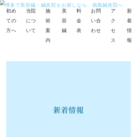
初め
当院
施
美
料
お問
ア
新
ての
につ
術
容
金
い合
ク
着
方へ
いて
案
鍼
表
わせ
セ
情
内
ス
報
新着情報