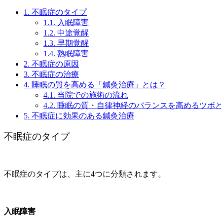
1.
不眠症のタイプ
1.1.
入眠障害
1.2.
中途覚醒
1.3.
早期覚醒
1.4.
熟眠障害
2.
不眠症の原因
3.
不眠症の治療
4.
睡眠の質を高める「鍼灸治療」とは？
4.1.
当院での施術の流れ
4.2.
睡眠の質・自律神経のバランスを高めるツボ
5.
不眠症に効果のある鍼灸治療
不眠症のタイプ
不眠症のタイプは、主に4つに分類されます。
入眠障害