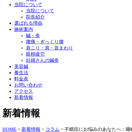
当院について
当院について
院長紹介
選ばれる理由
施術案内
鍼・灸
腰痛・ぎっくり腰
肩こり・肩・首まわり
眼精疲労
妊婦さんの鍼灸
美容鍼
養生法
料金表
お問い合わせ
アクセス
新着情報
新着情報
HOME
>
新着情報
>
コラム
>
不眠症にお悩みのあなたへ：睡