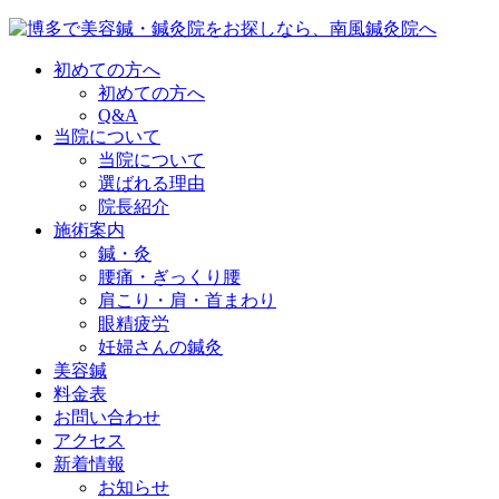
初めての方へ
初めての方へ
Q&A
当院について
当院について
選ばれる理由
院長紹介
施術案内
鍼・灸
腰痛・ぎっくり腰
肩こり・肩・首まわり
眼精疲労
妊婦さんの鍼灸
美容鍼
料金表
お問い合わせ
アクセス
新着情報
お知らせ