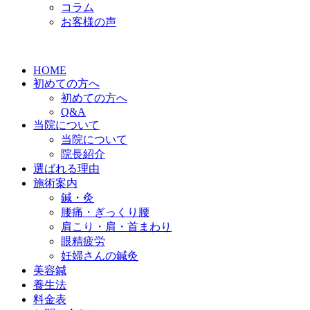
コラム
お客様の声
HOME
初めての方へ
初めての方へ
Q&A
当院について
当院について
院長紹介
選ばれる理由
施術案内
鍼・灸
腰痛・ぎっくり腰
肩こり・肩・首まわり
眼精疲労
妊婦さんの鍼灸
美容鍼
養生法
料金表