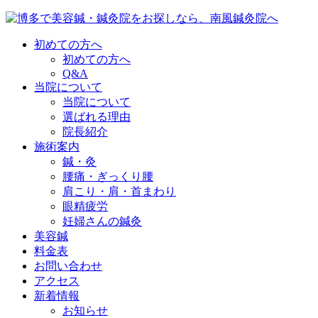
初めての方へ
初めての方へ
Q&A
当院について
当院について
選ばれる理由
院長紹介
施術案内
鍼・灸
腰痛・ぎっくり腰
肩こり・肩・首まわり
眼精疲労
妊婦さんの鍼灸
美容鍼
料金表
お問い合わせ
アクセス
新着情報
お知らせ