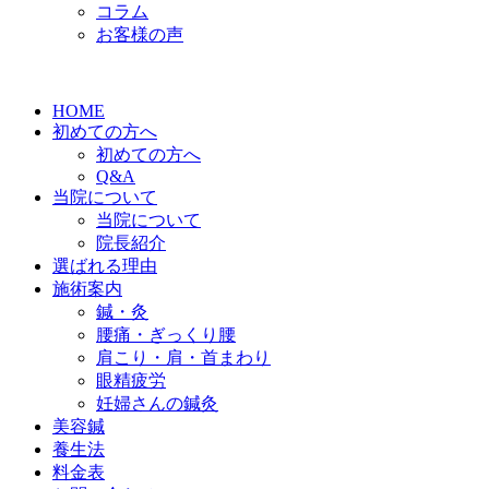
コラム
お客様の声
HOME
初めての方へ
初めての方へ
Q&A
当院について
当院について
院長紹介
選ばれる理由
施術案内
鍼・灸
腰痛・ぎっくり腰
肩こり・肩・首まわり
眼精疲労
妊婦さんの鍼灸
美容鍼
養生法
料金表