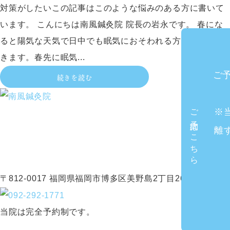
対策がしたいこの記事はこのような悩みのある方に書いて
います。 こんにちは南風鍼灸院 院長の岩永です。 春にな
ると陽気な天気で日中でも眠気におそわれる方が増えてい
きます。春先に眠気...
ご
続きを読む
ご予約はこちら
※
離
〒812-0017 福岡県福岡市博多区美野島2丁目26-31-1
当院は完全予約制です。