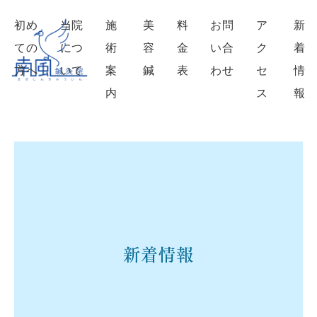
初め
当院
施
美
料
お問
ア
新
ての
につ
術
容
金
い合
ク
着
方へ
いて
案
鍼
表
わせ
セ
情
内
ス
報
新着情報