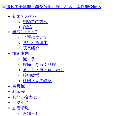
初めての方へ
初めての方へ
Q&A
当院について
当院について
選ばれる理由
院長紹介
施術案内
鍼・灸
腰痛・ぎっくり腰
肩こり・肩・首まわり
眼精疲労
妊婦さんの鍼灸
美容鍼
料金表
お問い合わせ
アクセス
新着情報
お知らせ