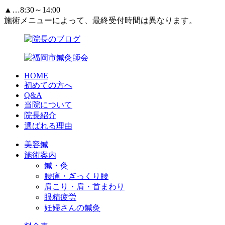
▲…8:30～14:00
施術メニューによって、最終受付時間は異なります。
HOME
初めての方へ
Q&A
当院について
院長紹介
選ばれる理由
美容鍼
施術案内
鍼・灸
腰痛・ぎっくり腰
肩こり・肩・首まわり
眼精疲労
妊婦さんの鍼灸