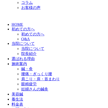
コラム
お客様の声
HOME
初めての方へ
初めての方へ
Q&A
当院について
当院について
院長紹介
選ばれる理由
施術案内
鍼・灸
腰痛・ぎっくり腰
肩こり・肩・首まわり
眼精疲労
妊婦さんの鍼灸
美容鍼
養生法
料金表