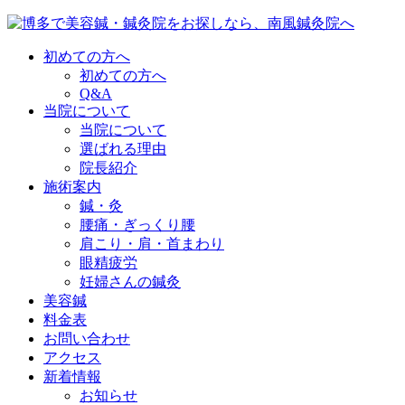
初めての方へ
初めての方へ
Q&A
当院について
当院について
選ばれる理由
院長紹介
施術案内
鍼・灸
腰痛・ぎっくり腰
肩こり・肩・首まわり
眼精疲労
妊婦さんの鍼灸
美容鍼
料金表
お問い合わせ
アクセス
新着情報
お知らせ