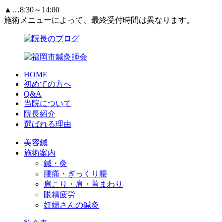
▲…8:30～14:00
施術メニューによって、最終受付時間は異なります。
HOME
初めての方へ
Q&A
当院について
院長紹介
選ばれる理由
美容鍼
施術案内
鍼・灸
腰痛・ぎっくり腰
肩こり・肩・首まわり
眼精疲労
妊婦さんの鍼灸