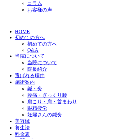
コラム
お客様の声
HOME
初めての方へ
初めての方へ
Q&A
当院について
当院について
院長紹介
選ばれる理由
施術案内
鍼・灸
腰痛・ぎっくり腰
肩こり・肩・首まわり
眼精疲労
妊婦さんの鍼灸
美容鍼
養生法
料金表