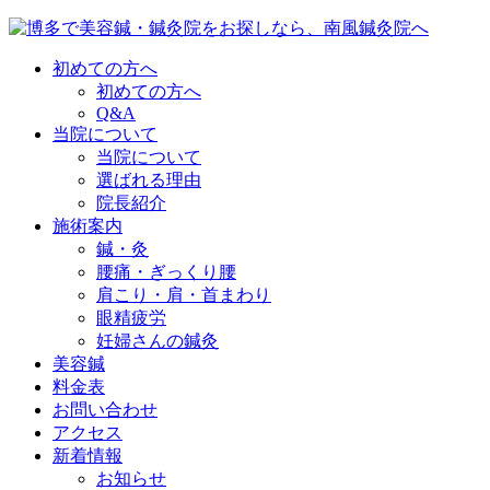
初めての方へ
初めての方へ
Q&A
当院について
当院について
選ばれる理由
院長紹介
施術案内
鍼・灸
腰痛・ぎっくり腰
肩こり・肩・首まわり
眼精疲労
妊婦さんの鍼灸
美容鍼
料金表
お問い合わせ
アクセス
新着情報
お知らせ