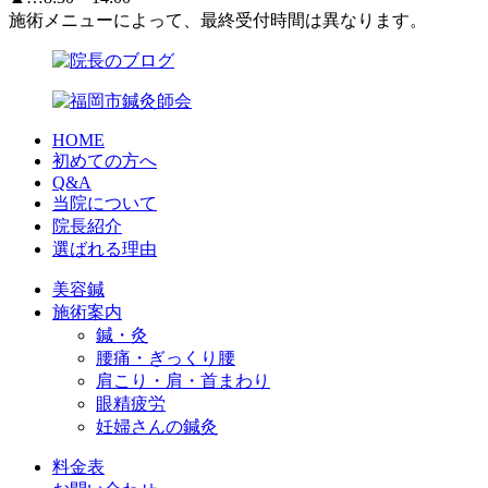
施術メニューによって、最終受付時間は異なります。
HOME
初めての方へ
Q&A
当院について
院長紹介
選ばれる理由
美容鍼
施術案内
鍼・灸
腰痛・ぎっくり腰
肩こり・肩・首まわり
眼精疲労
妊婦さんの鍼灸
料金表