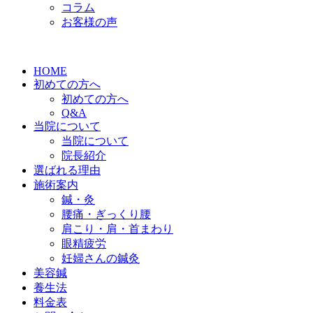
コラム
お客様の声
HOME
初めての方へ
初めての方へ
Q&A
当院について
当院について
院長紹介
選ばれる理由
施術案内
鍼・灸
腰痛・ぎっくり腰
肩こり・肩・首まわり
眼精疲労
妊婦さんの鍼灸
美容鍼
養生法
料金表