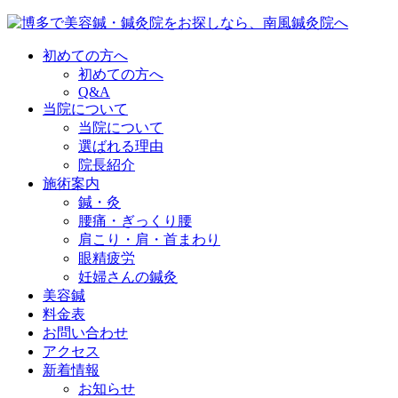
初めての方へ
初めての方へ
Q&A
当院について
当院について
選ばれる理由
院長紹介
施術案内
鍼・灸
腰痛・ぎっくり腰
肩こり・肩・首まわり
眼精疲労
妊婦さんの鍼灸
美容鍼
料金表
お問い合わせ
アクセス
新着情報
お知らせ