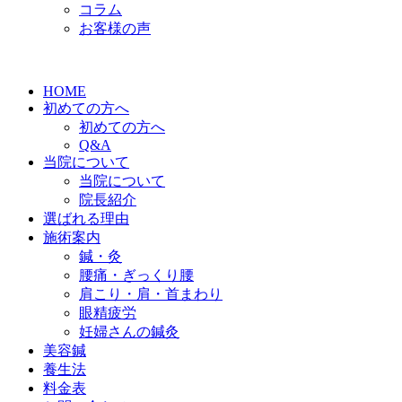
コラム
お客様の声
HOME
初めての方へ
初めての方へ
Q&A
当院について
当院について
院長紹介
選ばれる理由
施術案内
鍼・灸
腰痛・ぎっくり腰
肩こり・肩・首まわり
眼精疲労
妊婦さんの鍼灸
美容鍼
養生法
料金表