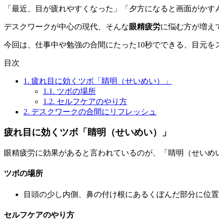
「最近、目が疲れやすくなった」「夕方になると画面がかす
デスクワークが中心の現代、そんな
眼精疲労
に悩む方が増え
今回は、仕事中や勉強の合間にたった10秒でできる、目元を
目次
1.
疲れ目に効くツボ「睛明（せいめい）」
1.1.
ツボの場所
1.2.
セルフケアのやり方
2.
デスクワークの合間にリフレッシュ
疲れ目に効くツボ「睛明（せいめい）」
眼精疲労に効果があると言われているのが、「睛明（せいめ
ツボの場所
目頭の少し内側、鼻の付け根にあるくぼんだ部分に位置
セルフケアのやり方