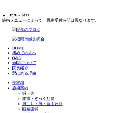
▲…8:30～14:00
施術メニューによって、最終受付時間は異なります。
HOME
初めての方へ
Q&A
当院について
院長紹介
選ばれる理由
美容鍼
施術案内
鍼・灸
腰痛・ぎっくり腰
肩こり・肩・首まわり
眼精疲労