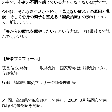
の中で、
心身
の
不調
を
感じている
方も少なくないはずです。
今回は、そんな新生活から続く「
見えない疲れ
」の
原因
と
兆
候
、そして
心身
の
調子
を
整える「鍼灸治療」
の効果につい
て、解説します。
「
春からの疲れを癒やしたい
」という方は、ぜひ最後まで読
んでください。
【筆者プロフィール】
院長 岩永 将弥 取得免許：国家資格 はり師免許 / きゅ
う師免許
役職：福岡県 鍼灸マッサージ師会理事 等
5年間、高知県で鍼灸師として修行。2013年3月 福岡市で南
風(まぜ)鍼灸院を開院。