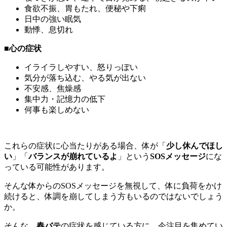
食欲不振、胃もたれ、便秘や下痢
日中の強い眠気
動悸、息切れ
■心の症状
イライラしやすい、怒りっぽい
気分が落ち込む、やる気が出ない
不安感、焦燥感
集中力・記憶力の低下
何事も楽しめない
これらの症状に心当たりがある場合、体が「
少し休んでほし
い
」「
バランスが崩れているよ
」という
SOSメッセージ
にな
っている可能性があります。
そんな体からのSOSメッセージを無視して、体に負荷をかけ
続けると、体調を崩してしまう方もいるのではないでしょう
か。
そんな、
春バテ
の症状を感じている方に、今注目を集めてい