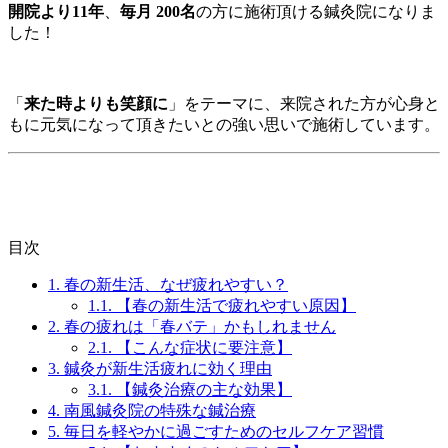
開院より11年
、
毎月 200名
の方に施術頂ける鍼灸院になりま
した！
「
来た時よりも笑顔に
」をテーマに、来院された方が心身と
もに元気になって頂きたいとの強い思いで施術しています。
目次
1.
春の新生活、なぜ疲れやすい？
1.1.
【春の新生活で疲れやすい原因】
2.
春の疲れは「春バテ」かもしれません
2.1.
【こんな症状に要注意】
3.
鍼灸が新生活疲れに効く理由
3.1.
【鍼灸治療の主な効果】
4.
南風鍼灸院の特殊な鍼治療
5.
毎日を軽やかに過ごすためのセルフケア習慣