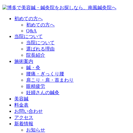
初めての方へ
初めての方へ
Q&A
当院について
当院について
選ばれる理由
院長紹介
施術案内
鍼・灸
腰痛・ぎっくり腰
肩こり・肩・首まわり
眼精疲労
妊婦さんの鍼灸
美容鍼
料金表
お問い合わせ
アクセス
新着情報
お知らせ