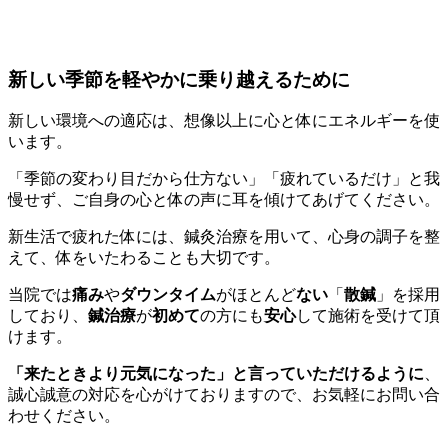
新しい季節を軽やかに乗り越えるために
新しい環境への適応は、想像以上に心と体にエネルギーを使
います。
「季節の変わり目だから仕方ない」「疲れているだけ」と我
慢せず、ご自身の心と体の声に耳を傾けてあげてください。
新生活で疲れた体には、鍼灸治療を用いて、心身の調子を整
えて、体をいたわることも大切です。
当院では
痛み
や
ダウンタイム
がほとんど
ない
「
散鍼
」を採用
しており、
鍼治療
が
初めて
の方にも
安心
して施術を受けて頂
けます。
「来たときより元気になった」と言っていただけるように
、
誠心誠意の対応を心がけておりますので、お気軽にお問い合
わせください。