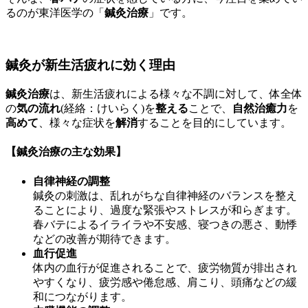
るのが東洋医学の「
鍼灸治療
」です。
鍼灸が新生活疲れに効く理由
鍼灸治療
は、新生活疲れによる様々な不調に対して、体全体
の
気の流れ
(経絡：けいらく)を
整える
ことで、
自然治癒力
を
高めて
、様々な症状を
解消
することを目的にしています。
【鍼灸治療の主な効果】
自律神経の調整
鍼灸の刺激は、乱れがちな自律神経のバランスを整え
ることにより、過度な緊張やストレスが和らぎます。
春バテによるイライラや不安感、寝つきの悪さ、動悸
などの改善
が期待できます。
血行促進
体内の血行が促進されることで、
疲労物質が排出され
やすくなり、疲労感や倦怠感、肩こり、頭痛などの緩
和
につながります。