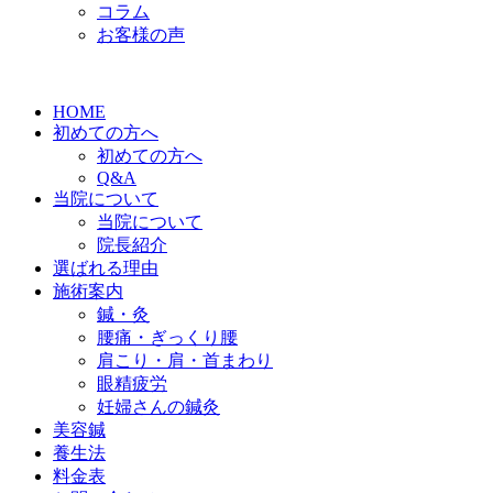
コラム
お客様の声
HOME
初めての方へ
初めての方へ
Q&A
当院について
当院について
院長紹介
選ばれる理由
施術案内
鍼・灸
腰痛・ぎっくり腰
肩こり・肩・首まわり
眼精疲労
妊婦さんの鍼灸
美容鍼
養生法
料金表