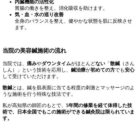
内臓機能の活性化
胃腸の働きを整え、消化吸収を助けます。
気・血・水の巡り改善
全身のバランスを整え、健やかな状態を肌に反映させ
ます。
当院の美容鍼施術の流れ
当院では、
痛み
や
ダウンタイム
がほとんど
ない
「
散鍼
（さん
しん）」という技術を応用し、
鍼治療
が
初めての方
でも
安心
して受けていただけます。
散鍼
とは、鍼を肌表面に当てる程度の刺激とマッサージのよ
うな施術を行う特殊な技法です。
私が高知県の師匠のもとで、
5年間の修業を経て体得した技
術で、日本全国でもこの施術ができる鍼灸院は限られていま
す。