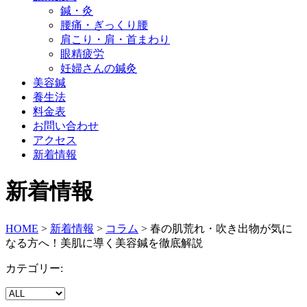
鍼・灸
腰痛・ぎっくり腰
肩こり・肩・首まわり
眼精疲労
妊婦さんの鍼灸
美容鍼
養生法
料金表
お問い合わせ
アクセス
新着情報
新着情報
HOME
>
新着情報
>
コラム
>
春の肌荒れ・吹き出物が気に
なる方へ！美肌に導く美容鍼を徹底解説
カテゴリー: