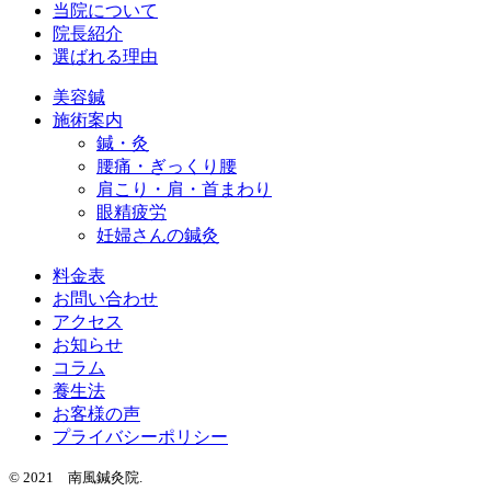
当院について
院長紹介
選ばれる理由
美容鍼
施術案内
鍼・灸
腰痛・ぎっくり腰
肩こり・肩・首まわり
眼精疲労
妊婦さんの鍼灸
料金表
お問い合わせ
アクセス
お知らせ
コラム
養生法
お客様の声
プライバシーポリシー
© 2021 南風鍼灸院.