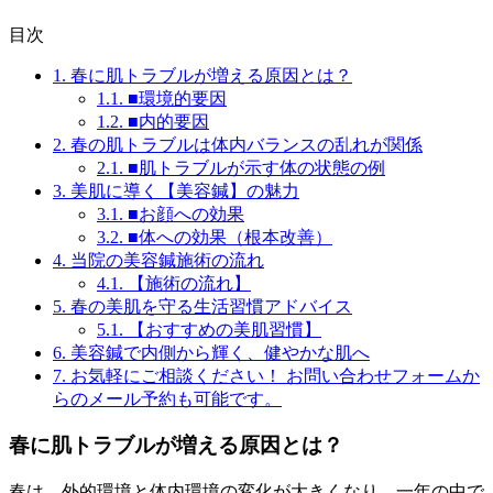
目次
1.
春に肌トラブルが増える原因とは？
1.1.
■環境的要因
1.2.
■内的要因
2.
春の肌トラブルは体内バランスの乱れが関係
2.1.
■肌トラブルが示す体の状態の例
3.
美肌に導く【美容鍼】の魅力
3.1.
■お顔への効果
3.2.
■体への効果（根本改善）
4.
当院の美容鍼施術の流れ
4.1.
【施術の流れ】
5.
春の美肌を守る生活習慣アドバイス
5.1.
【おすすめの美肌習慣】
6.
美容鍼で内側から輝く、健やかな肌へ
7.
お気軽にご相談ください！ お問い合わせフォームか
らのメール予約も可能です。
春に肌トラブルが増える原因とは？
春は、外的環境と体内環境の変化が大きくなり、一年の中で