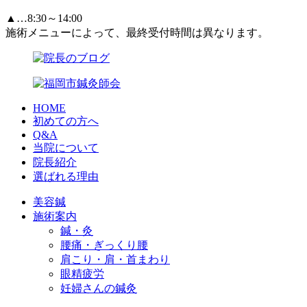
▲…8:30～14:00
施術メニューによって、最終受付時間は異なります。
HOME
初めての方へ
Q&A
当院について
院長紹介
選ばれる理由
美容鍼
施術案内
鍼・灸
腰痛・ぎっくり腰
肩こり・肩・首まわり
眼精疲労
妊婦さんの鍼灸