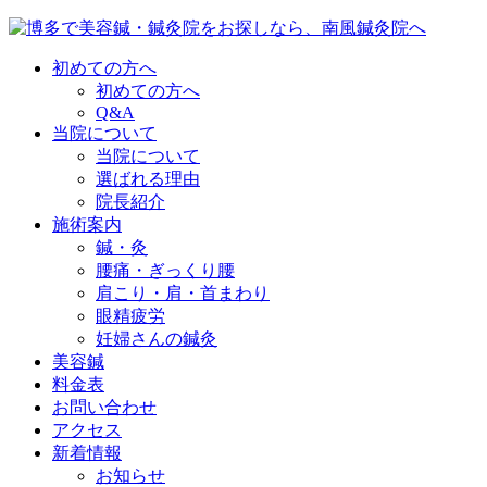
初めての方へ
初めての方へ
Q&A
当院について
当院について
選ばれる理由
院長紹介
施術案内
鍼・灸
腰痛・ぎっくり腰
肩こり・肩・首まわり
眼精疲労
妊婦さんの鍼灸
美容鍼
料金表
お問い合わせ
アクセス
新着情報
お知らせ