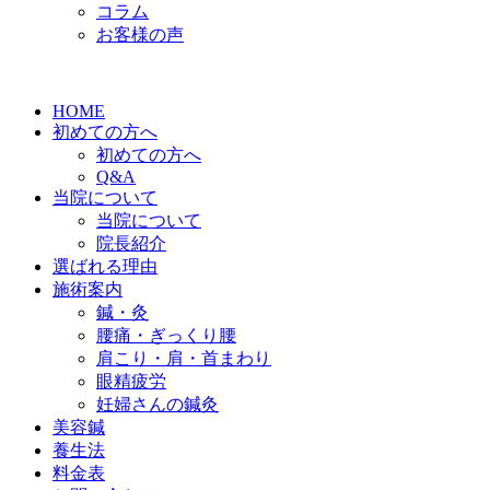
コラム
お客様の声
HOME
初めての方へ
初めての方へ
Q&A
当院について
当院について
院長紹介
選ばれる理由
施術案内
鍼・灸
腰痛・ぎっくり腰
肩こり・肩・首まわり
眼精疲労
妊婦さんの鍼灸
美容鍼
養生法
料金表