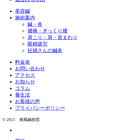
美容鍼
施術案内
鍼・灸
腰痛・ぎっくり腰
肩こり・肩・首まわり
眼精疲労
妊婦さんの鍼灸
料金表
お問い合わせ
アクセス
お知らせ
コラム
養生法
お客様の声
プライバシーポリシー
© 2021 南風鍼灸院.