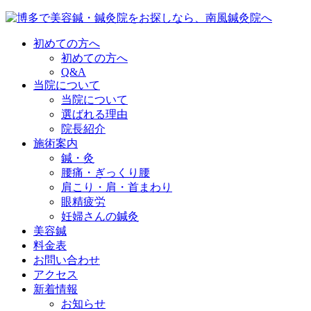
初めての方へ
初めての方へ
Q&A
当院について
当院について
選ばれる理由
院長紹介
施術案内
鍼・灸
腰痛・ぎっくり腰
肩こり・肩・首まわり
眼精疲労
妊婦さんの鍼灸
美容鍼
料金表
お問い合わせ
アクセス
新着情報
お知らせ