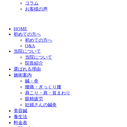
コラム
お客様の声
HOME
初めての方へ
初めての方へ
Q&A
当院について
当院について
院長紹介
選ばれる理由
施術案内
鍼・灸
腰痛・ぎっくり腰
肩こり・肩・首まわり
眼精疲労
妊婦さんの鍼灸
美容鍼
養生法
料金表