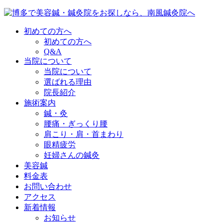
初めての方へ
初めての方へ
Q&A
当院について
当院について
選ばれる理由
院長紹介
施術案内
鍼・灸
腰痛・ぎっくり腰
肩こり・肩・首まわり
眼精疲労
妊婦さんの鍼灸
美容鍼
料金表
お問い合わせ
アクセス
新着情報
お知らせ