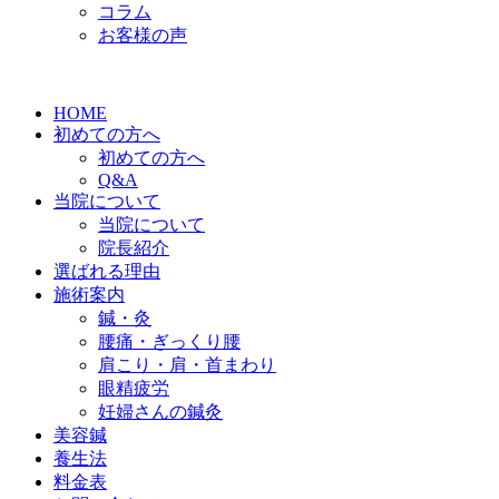
コラム
お客様の声
HOME
初めての方へ
初めての方へ
Q&A
当院について
当院について
院長紹介
選ばれる理由
施術案内
鍼・灸
腰痛・ぎっくり腰
肩こり・肩・首まわり
眼精疲労
妊婦さんの鍼灸
美容鍼
養生法
料金表