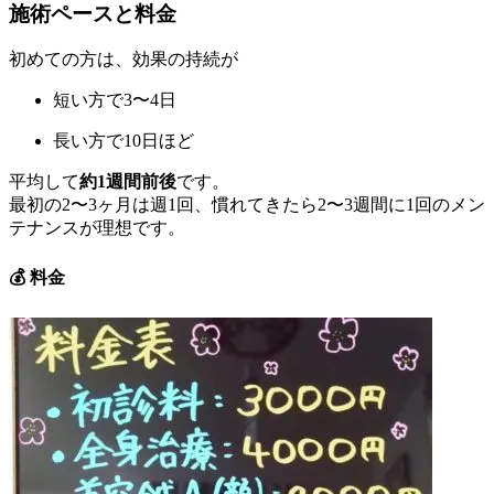
施術ペースと料金
初めての方は、効果の持続が
短い方で3〜4日
長い方で10日ほど
平均して
約1週間前後
です。
最初の2〜3ヶ月は週1回、慣れてきたら2〜3週間に1回のメン
テナンスが理想です。
💰
料金