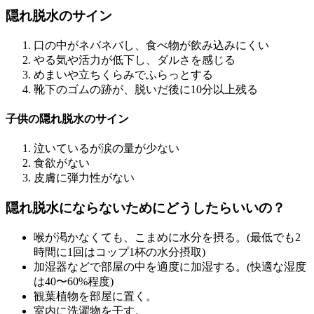
隠れ脱水のサイン
口の中がネバネバし、食べ物が飲み込みにくい
やる気や活力が低下し、ダルさを感じる
めまいや立ちくらみでふらっとする
靴下のゴムの跡が、脱いだ後に10分以上残る
子供の隠れ脱水のサイン
泣いているが涙の量が少ない
食欲がない
皮膚に弾力性がない
隠れ脱水にならないためにどうしたらいいの？
喉が渇かなくても、こまめに水分を摂る。(最低でも2
時間に1回はコップ1杯の水分摂取)
加湿器などで部屋の中を適度に加湿する。(快適な湿度
は40〜60%程度)
観葉植物を部屋に置く。
室内に洗濯物を干す。