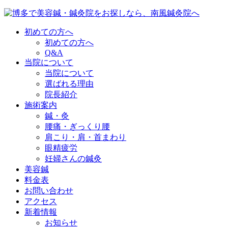
初めての方へ
初めての方へ
Q&A
当院について
当院について
選ばれる理由
院長紹介
施術案内
鍼・灸
腰痛・ぎっくり腰
肩こり・肩・首まわり
眼精疲労
妊婦さんの鍼灸
美容鍼
料金表
お問い合わせ
アクセス
新着情報
お知らせ