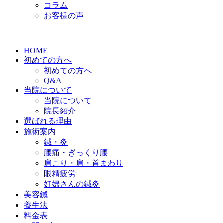
コラム
お客様の声
HOME
初めての方へ
初めての方へ
Q&A
当院について
当院について
院長紹介
選ばれる理由
施術案内
鍼・灸
腰痛・ぎっくり腰
肩こり・肩・首まわり
眼精疲労
妊婦さんの鍼灸
美容鍼
養生法
料金表