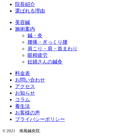
院長紹介
選ばれる理由
美容鍼
施術案内
鍼・灸
腰痛・ぎっくり腰
肩こり・肩・首まわり
眼精疲労
妊婦さんの鍼灸
料金表
お問い合わせ
アクセス
お知らせ
コラム
養生法
お客様の声
プライバシーポリシー
© 2021 南風鍼灸院.