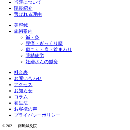
当院について
院長紹介
選ばれる理由
美容鍼
施術案内
鍼・灸
腰痛・ぎっくり腰
肩こり・肩・首まわり
眼精疲労
妊婦さんの鍼灸
料金表
お問い合わせ
アクセス
お知らせ
コラム
養生法
お客様の声
プライバシーポリシー
© 2021 南風鍼灸院.