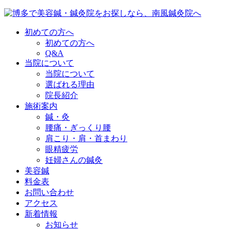
初めての方へ
初めての方へ
Q&A
当院について
当院について
選ばれる理由
院長紹介
施術案内
鍼・灸
腰痛・ぎっくり腰
肩こり・肩・首まわり
眼精疲労
妊婦さんの鍼灸
美容鍼
料金表
お問い合わせ
アクセス
新着情報
お知らせ