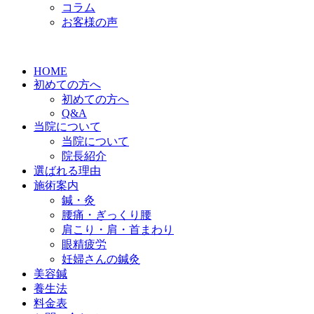
コラム
お客様の声
HOME
初めての方へ
初めての方へ
Q&A
当院について
当院について
院長紹介
選ばれる理由
施術案内
鍼・灸
腰痛・ぎっくり腰
肩こり・肩・首まわり
眼精疲労
妊婦さんの鍼灸
美容鍼
養生法
料金表