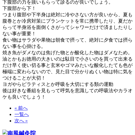
下腹部の力を抜いもらって診るのが良いでしょう。
下腹部から下！
つまり腹部や下半身は絶対に冷やさない方が良いから、夏も
腹巻とか冷房対策にブランケットを常に携帯したり、夏だか
らって半身浴を面倒くさがってシャワーだけで済ましたりし
ない事が重要！
食い物はサラダや果物は朝食で摂って、絶対に夕食では摂ら
ない事を心掛ける。
焼き魚がダメなのは焦げた物とか酸化した物はダメなため。
油とかもお徳用の大きいのは駄目で小さいのを買って出来る
だけ早く使い切る事と玄米やゴマみたいな酸化したても色が
極端に変わらないので、見た目で分かりぬくい物は特に気を
つけることが大切！
ヨガやらピラティスとか呼吸を大切にする類の運動
後は好きな番組を見もって呼気を意識しての呼吸法やカラオ
ケも良いでしょう！
« 前へ
一覧へ
次へ »