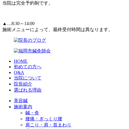
当院は完全予約制です。
▲…8:30～14:00
施術メニューによって、最終受付時間は異なります。
HOME
初めての方へ
Q&A
当院について
院長紹介
選ばれる理由
美容鍼
施術案内
鍼・灸
腰痛・ぎっくり腰
肩こり・肩・首まわり