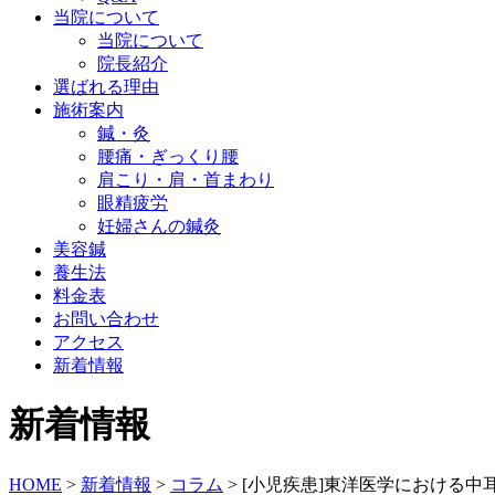
当院について
当院について
院長紹介
選ばれる理由
施術案内
鍼・灸
腰痛・ぎっくり腰
肩こり・肩・首まわり
眼精疲労
妊婦さんの鍼灸
美容鍼
養生法
料金表
お問い合わせ
アクセス
新着情報
新着情報
HOME
>
新着情報
>
コラム
>
[小児疾患]東洋医学における中