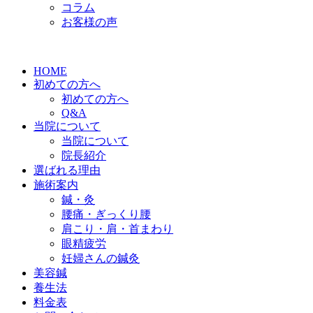
コラム
お客様の声
HOME
初めての方へ
初めての方へ
Q&A
当院について
当院について
院長紹介
選ばれる理由
施術案内
鍼・灸
腰痛・ぎっくり腰
肩こり・肩・首まわり
眼精疲労
妊婦さんの鍼灸
美容鍼
養生法
料金表