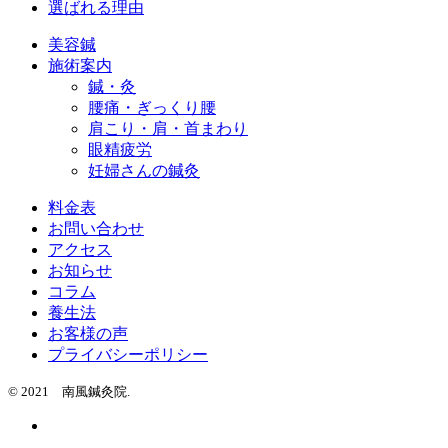
選ばれる理由
美容鍼
施術案内
鍼・灸
腰痛・ぎっくり腰
肩こり・肩・首まわり
眼精疲労
妊婦さんの鍼灸
料金表
お問い合わせ
アクセス
お知らせ
コラム
養生法
お客様の声
プライバシーポリシー
© 2021 南風鍼灸院.