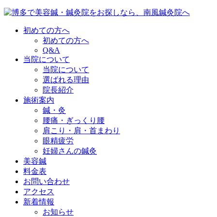
初めての方へ
初めての方へ
Q&A
当院について
当院について
選ばれる理由
院長紹介
施術案内
鍼・灸
腰痛・ぎっくり腰
肩こり・肩・首まわり
眼精疲労
妊婦さんの鍼灸
美容鍼
料金表
お問い合わせ
アクセス
新着情報
お知らせ