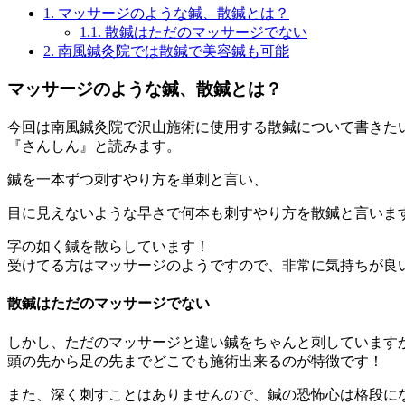
1.
マッサージのような鍼、散鍼とは？
1.1.
散鍼はただのマッサージでない
2.
南風鍼灸院では散鍼で美容鍼も可能
マッサージのような鍼、散鍼とは？
今回は南風鍼灸院で沢山施術に使用する散鍼について書きた
『さんしん』と読みます。
鍼を一本ずつ刺すやり方を単刺と言い、
目に見えないような早さで何本も刺すやり方を散鍼と言いま
字の如く鍼を散らしています！
受けてる方はマッサージのようですので、非常に気持ちが良
散鍼はただのマッサージでない
しかし、ただのマッサージと違い鍼をちゃんと刺しています
頭の先から足の先までどこでも施術出来るのが特徴です！
また、深く刺すことはありませんので、鍼の恐怖心は格段に